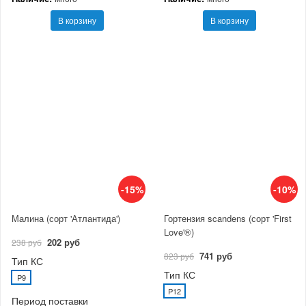
В корзину
В корзину
-15%
-10%
Малина (сорт 'Атлантида')
Гортензия scandens (сорт 'First
Love'®)
202 руб
238 руб
741 руб
823 руб
Тип КС
Тип КС
P9
P12
Период поставки