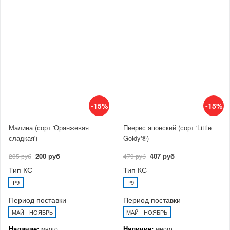
-15%
-15%
Малина (сорт 'Оранжевая
Пиерис японский (сорт 'Little
сладкая')
Goldy'®)
200 руб
407 руб
235 руб
479 руб
Тип КС
Тип КС
P9
P9
Период поставки
Период поставки
МАЙ - НОЯБРЬ
МАЙ - НОЯБРЬ
Наличие:
Наличие:
много
много