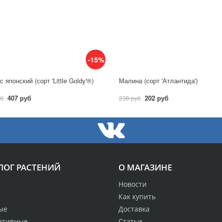
-15%
 японский (сорт 'Little Goldy'®)
Малина (сорт 'Атлантида')
407 руб
202 руб
уб
238 руб
ЛОГ РАСТЕНИЙ
О МАГАЗИНЕ
Новости
Как купить
ые
Доставка
ативные
Статьи