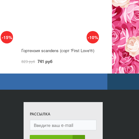
-15%
-10%
Гортензия scandens (сорт 'First Love'®)
741 руб
823 руб
РАССЫЛКА