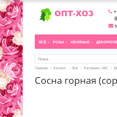
+
8
s
ВСЁ
РОЗЫ
ХВОЙНЫЕ
ДЕКОРАТ
Главная
Каталог
Всё
Растения с ЗКС
С
Сосна горная (сорт