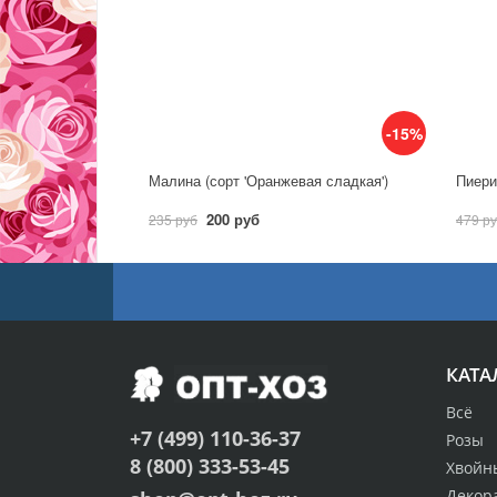
-15%
Малина (сорт 'Оранжевая сладкая')
Пиерис
200 руб
235 руб
479 р
КАТА
Всё
+7 (499) 110-36-37
Розы
8 (800) 333-53-45
Хвойн
Декор