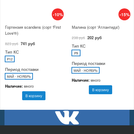
-10%
-15%
Гортензия scandens (сорт 'First
Малина (сорт 'Атлантида')
Love'®)
202 руб
238 руб
741 руб
823 руб
Тип КС
Тип КС
P9
P12
Период поставки
Период поставки
МАЙ - НОЯБРЬ
МАЙ - НОЯБРЬ
Наличие:
много
Наличие:
много
В корзину
В корзину