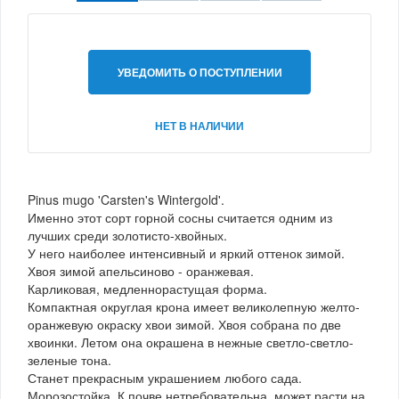
УВЕДОМИТЬ О ПОСТУПЛЕНИИ
НЕТ В НАЛИЧИИ
Pinus mugo 'Carsten's Wintergold'.
Именно этот сорт горной сосны считается одним из
лучших среди золотисто-хвойных.
У него наиболее интенсивный и яркий оттенок зимой.
Хвоя зимой апельсиново - оранжевая.
Карликовая, медленнорастущая форма.
Компактная округлая крона имеет великолепную желто-
оранжевую окраску хвои зимой. Хвоя собрана по две
хвоинки. Летом она окрашена в нежные светло-светло-
зеленые тона.
Станет прекрасным украшением любого сада.
Морозостойка. К почве нетребовательна, может расти на