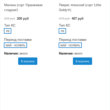
Малина (сорт 'Оранжевая
Пиерис японский (сорт 'Little
сладкая')
Goldy'®)
200 руб
407 руб
235 руб
479 руб
Тип КС
Тип КС
P9
P9
Период поставки
Период поставки
МАЙ - НОЯБРЬ
МАЙ - НОЯБРЬ
Наличие:
Наличие:
много
много
В корзину
В корзину