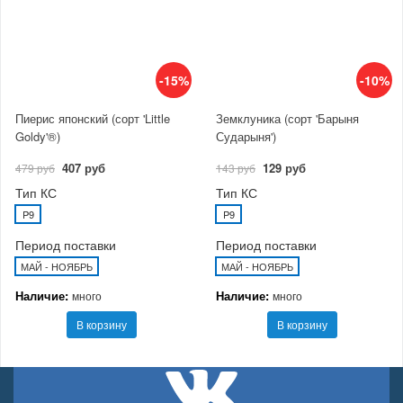
-15%
-10%
Пиерис японский (сорт 'Little
Земклуника (сорт 'Барыня
Goldy'®)
Сударыня')
407 руб
129 руб
479 руб
143 руб
Тип КС
Тип КС
P9
P9
Период поставки
Период поставки
МАЙ - НОЯБРЬ
МАЙ - НОЯБРЬ
Наличие:
Наличие:
много
много
В корзину
В корзину