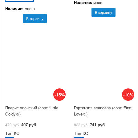
Наличие:
много
Наличие:
много
В корзину
В корзину
-15%
-10%
Пиерис японский (сорт 'Little
Гортензия scandens (сорт 'First
Goldy'®)
Love'®)
407 руб
741 руб
479 руб
823 руб
Тип КС
Тип КС