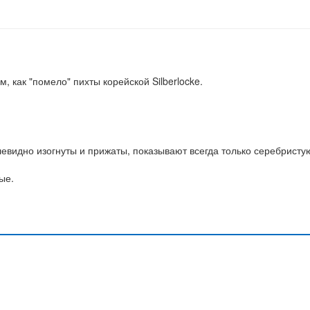
, как "помело" пихты корейской Silberlocke.
левидно изогнуты и прижаты, показывают всегда только серебристу
ые.