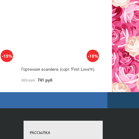
-15%
-10%
Гортензия scandens (сорт 'First Love'®)
741 руб
823 руб
РАССЫЛКА