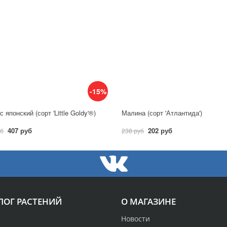
-15%
 японский (сорт 'Little Goldy'®)
Малина (сорт 'Атлантида')
407 руб
202 руб
уб
238 руб
ЛОГ РАСТЕНИЙ
О МАГАЗИНЕ
Новости