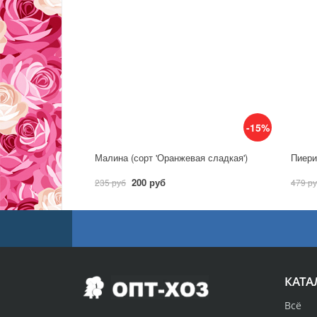
-15%
Малина (сорт 'Оранжевая сладкая')
Пиерис
200 руб
235 руб
479 р
КАТА
Всё