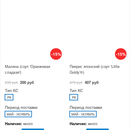
-15%
-15%
Малина (сорт 'Оранжевая
Пиерис японский (сорт 'Little
сладкая')
Goldy'®)
200 руб
407 руб
235 руб
479 руб
Тип КС
Тип КС
P9
P9
Период поставки
Период поставки
МАЙ - НОЯБРЬ
МАЙ - НОЯБРЬ
Наличие:
Наличие:
много
много