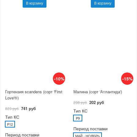
В корзину
В корзину
-10%
-15%
Гортензия scandens (сорт 'First
Малина (сорт 'Атлантида')
Love'®)
202 руб
238 руб
741 руб
823 руб
Тип КС
Тип КС
P9
P12
Период поставки
Период поставки
МАЙ - НОЯБРЬ