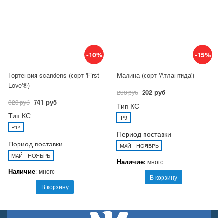
-10%
-15%
Гортензия scandens (сорт 'First
Малина (сорт 'Атлантида')
Love'®)
202 руб
238 руб
741 руб
823 руб
Тип КС
Тип КС
P9
P12
Период поставки
Период поставки
МАЙ - НОЯБРЬ
МАЙ - НОЯБРЬ
Наличие:
много
Наличие:
много
В корзину
В корзину