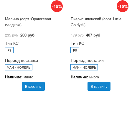
-15%
-15%
Малина (сорт 'Оранжевая
Пиерис японский (сорт 'Little
сладкая')
Goldy'®)
200 руб
407 руб
235 руб
479 руб
Тип КС
Тип КС
P9
P9
Период поставки
Период поставки
МАЙ - НОЯБРЬ
МАЙ - НОЯБРЬ
Наличие:
Наличие:
много
много
В корзину
В корзину