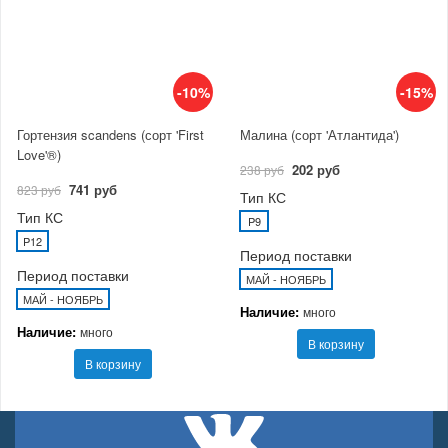
-10%
-15%
Гортензия scandens (сорт 'First
Малина (сорт 'Атлантида')
Love'®)
202 руб
238 руб
741 руб
823 руб
Тип КС
Тип КС
P9
P12
Период поставки
Период поставки
МАЙ - НОЯБРЬ
МАЙ - НОЯБРЬ
Наличие:
много
Наличие:
много
В корзину
В корзину