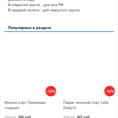
В открытом грунте - для юга РФ.
В средней полосе - для закрытого грунта.
Популярные в разделе
-15%
-15%
Малина (сорт 'Оранжевая
Пиерис японский (сорт 'Little
сладкая')
Goldy'®)
200 руб
407 руб
235 руб
479 руб