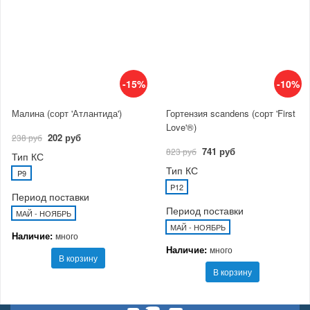
-15%
-10%
Малина (сорт 'Атлантида')
Гортензия scandens (сорт 'First
Love'®)
202 руб
238 руб
741 руб
823 руб
Тип КС
Тип КС
P9
P12
Период поставки
Период поставки
МАЙ - НОЯБРЬ
МАЙ - НОЯБРЬ
Наличие:
много
Наличие:
много
В корзину
В корзину