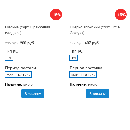
-15%
-15%
Малина (сорт 'Оранжевая
Пиерис японский (сорт 'Little
сладкая')
Goldy'®)
200 руб
407 руб
235 руб
479 руб
Тип КС
Тип КС
P9
P9
Период поставки
Период поставки
МАЙ - НОЯБРЬ
МАЙ - НОЯБРЬ
Наличие:
Наличие:
много
много
В корзину
В корзину