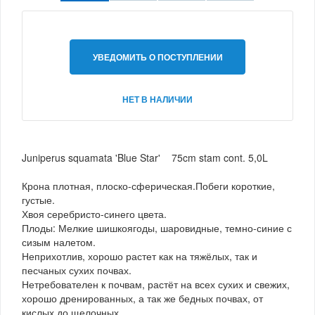
УВЕДОМИТЬ О ПОСТУПЛЕНИИ
НЕТ В НАЛИЧИИ
Juniperus squamata 'Blue Star' 75cm stam cont. 5,0L
Крона плотная, плоско-сферическая.Побеги короткие,
густые.
Хвоя серебристо-синего цвета.
Плоды: Мелкие шишкоягоды, шаровидные, темно-синие с
сизым налетом.
Неприхотлив, хорошо растет как на тяжёлых, так и
песчаных сухих почвах.
Нетребователен к почвам, растёт на всех сухих и свежих,
хорошо дренированных, а так же бедных почвах, от
кислых до щелочных.