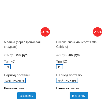
-15%
-15%
Малина (сорт 'Оранжевая
Пиерис японский (сорт 'Little
сладкая')
Goldy'®)
200 руб
407 руб
235 руб
479 руб
Тип КС
Тип КС
P9
P9
Период поставки
Период поставки
МАЙ - НОЯБРЬ
МАЙ - НОЯБРЬ
Наличие:
Наличие:
много
много
В корзину
В корзину