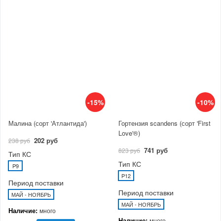
-15%
-10%
Малина (сорт 'Атлантида')
Гортензия scandens (сорт 'First
Love'®)
202 руб
238 руб
741 руб
823 руб
Тип КС
Тип КС
P9
P12
Период поставки
Период поставки
МАЙ - НОЯБРЬ
МАЙ - НОЯБРЬ
Наличие:
много
Наличие:
много