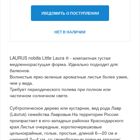
УВЕДОМИТЬ О ПОСТУПЛЕНИИ
НЕТ В НАЛИЧИИ
LAURUS nobilis Little Laura ® - компактная густая
медленнорастущая форма. Идеально подходит для
балконов.
Волнистые ярко-зеленые ароматные листья более узкие,
чем у вида.
Требует периодического полива при полном или
частичном солнечном свете.
Субтропическое дерево или кустарник, вид рода Лавр
(Laurus) семейства Лавровые.На территории России
произрастает в юго-западных районах Краснодарского
края.Листья очередные, короткочерешковые
цельнокрайные, голые, простые, длиной 6—20 см и
шириной 2—4 см, со своеобразным пряным запахом;