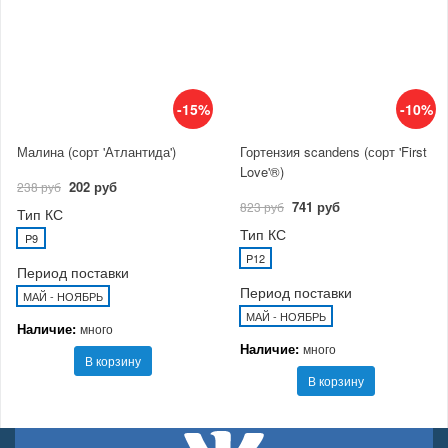
-15%
-10%
Малина (сорт 'Атлантида')
Гортензия scandens (сорт 'First
Love'®)
202 руб
238 руб
741 руб
823 руб
Тип КС
Тип КС
P9
P12
Период поставки
Период поставки
МАЙ - НОЯБРЬ
МАЙ - НОЯБРЬ
Наличие:
много
Наличие:
много
В корзину
В корзину