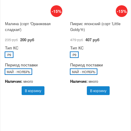
-15%
-15%
Малина (сорт 'Оранжевая
Пиерис японский (сорт 'Little
сладкая')
Goldy'®)
200 руб
407 руб
235 руб
479 руб
Тип КС
Тип КС
P9
P9
Период поставки
Период поставки
МАЙ - НОЯБРЬ
МАЙ - НОЯБРЬ
Наличие:
Наличие:
много
много
В корзину
В корзину