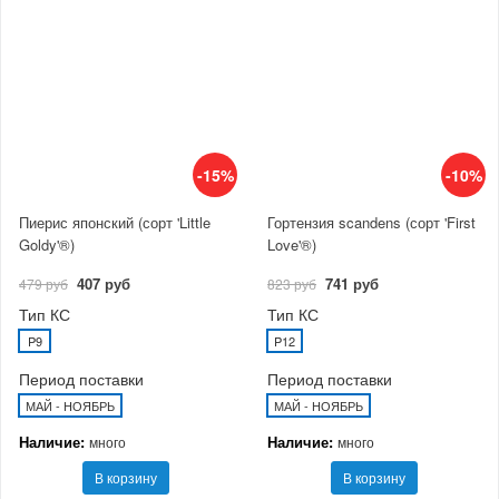
-15%
-10%
Пиерис японский (сорт 'Little
Гортензия scandens (сорт 'First
Goldy'®)
Love'®)
407 руб
741 руб
479 руб
823 руб
Тип КС
Тип КС
P9
P12
Период поставки
Период поставки
МАЙ - НОЯБРЬ
МАЙ - НОЯБРЬ
Наличие:
Наличие:
много
много
В корзину
В корзину