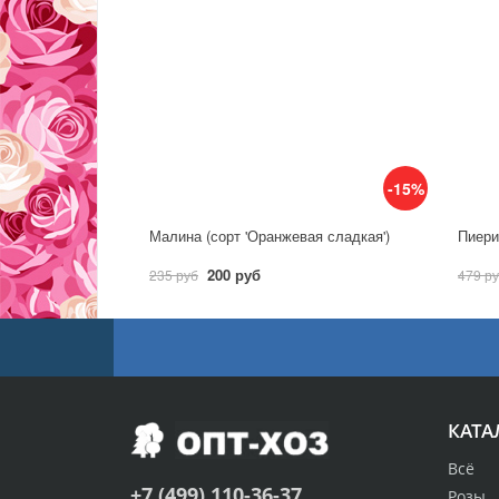
-15%
Малина (сорт 'Оранжевая сладкая')
Пиерис
200 руб
235 руб
479 р
КАТА
Всё
+7 (499) 110-36-37
Розы