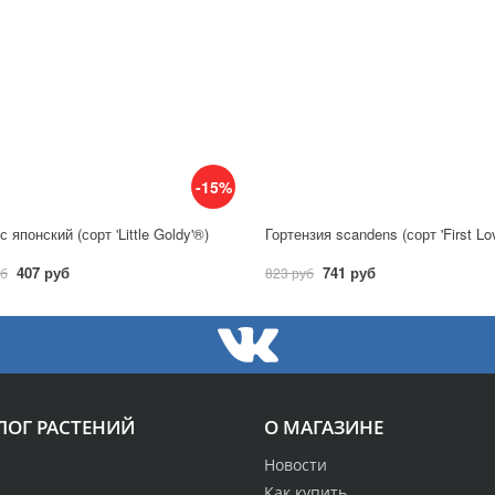
-15%
 японский (сорт 'Little Goldy'®)
Гортензия scandens (сорт 'First Lo
407 руб
741 руб
уб
823 руб
ЛОГ РАСТЕНИЙ
О МАГАЗИНЕ
Новости
Как купить