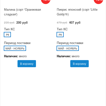
Малина (сорт 'Оранжевая
Пиерис японский (сорт 'Little
сладкая')
Goldy'®)
200 руб
407 руб
235 руб
479 руб
Тип КС
Тип КС
P9
P9
Период поставки
Период поставки
МАЙ - НОЯБРЬ
МАЙ - НОЯБРЬ
Наличие:
Наличие:
много
много
В корзину
В корзину