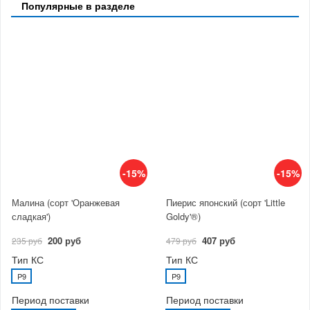
Популярные в разделе
-15%
-15%
Малина (сорт 'Оранжевая
Пиерис японский (сорт 'Little
сладкая')
Goldy'®)
200 руб
407 руб
235 руб
479 руб
Тип КС
Тип КС
P9
P9
Период поставки
Период поставки