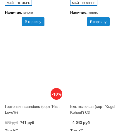
МАЙ - НОЯБРЬ
МАЙ - НОЯБРЬ
Наличие:
Наличие:
много
много
В корзину
В корзину
-10%
Гортензия scandens (сорт 'First
Ель колючая (сорт 'Kugel
Love'®)
Kohout') C3
741 руб
4 043 руб
823 руб
Тип КС
Тип КС