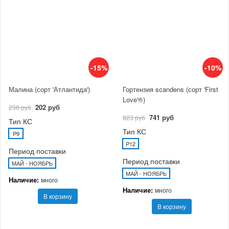
-15%
-10%
Малина (сорт 'Атлантида')
Гортензия scandens (сорт 'First
Love'®)
202 руб
238 руб
741 руб
823 руб
Тип КС
Тип КС
P9
P12
Период поставки
Период поставки
МАЙ - НОЯБРЬ
МАЙ - НОЯБРЬ
Наличие:
много
Наличие:
много
В корзину
В корзину