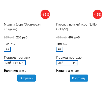
-15%
-15%
Малина (сорт 'Оранжевая
Пиерис японский (сорт 'Little
сладкая')
Goldy'®)
200 руб
407 руб
235 руб
479 руб
Тип КС
Тип КС
P9
P9
Период поставки
Период поставки
МАЙ - НОЯБРЬ
МАЙ - НОЯБРЬ
Наличие:
Наличие:
много
много
В корзину
В корзину