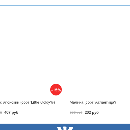
-15%
 японский (сорт 'Little Goldy'®)
Малина (сорт 'Атлантида')
407 руб
202 руб
уб
238 руб