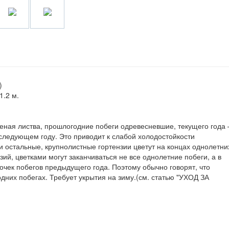
)
1.2 м.
леная листва, прошлогодние побеги одревесневшие, текущего года 
 следующем году. Это приводит к слабой холодостойкости
 и остальные, крупнолистные гортензии цветут на концах однолетни
нзий, цветками могут заканчиваться не все однолетние побеги, а в
очек побегов предыдущего года. Поэтому обычно говорят, что
дних побегах. Требует укрытия на зиму.(см. статью "УХОД ЗА