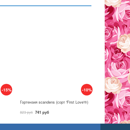
-15%
-10%
Гортензия scandens (сорт 'First Love'®)
741 руб
823 руб