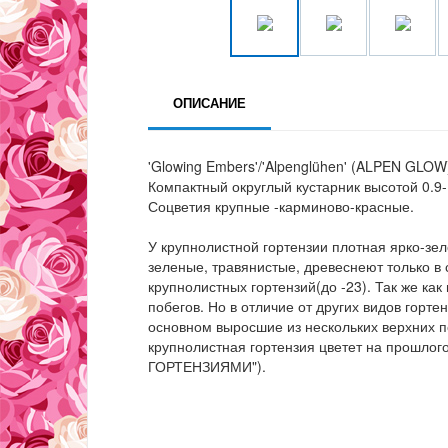
ОПИСАНИЕ
'Glowing Embers'/'Alpenglühen' (ALPEN GLOW
Компактный округлый кустарник высотой 0.9-
Соцветия крупные -карминово-красные.
У крупнолистной гортензии плотная ярко-зе
зеленые, травянистые, древеснеют только в
крупнолистных гортензий(до -23). Так же как
побегов. Но в отличие от других видов горте
основном выросшие из нескольких верхних п
крупнолистная гортензия цветет на прошлого
ГОРТЕНЗИЯМИ").