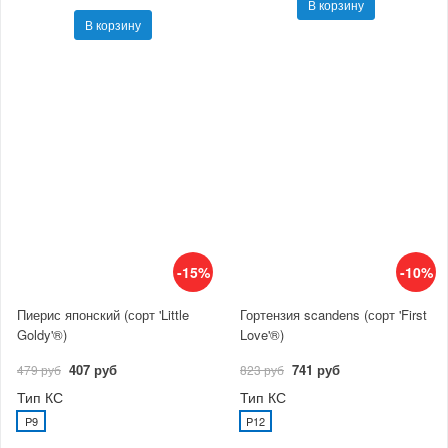
В корзину
В корзину
-15%
-10%
Пиерис японский (сорт 'Little
Гортензия scandens (сорт 'First
Goldy'®)
Love'®)
407 руб
741 руб
479 руб
823 руб
Тип КС
Тип КС
P9
P12