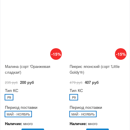
-15%
-15%
Малина (сорт 'Оранжевая
Пиерис японский (сорт 'Little
сладкая')
Goldy'®)
200 руб
407 руб
235 руб
479 руб
Тип КС
Тип КС
P9
P9
Период поставки
Период поставки
МАЙ - НОЯБРЬ
МАЙ - НОЯБРЬ
Наличие:
Наличие:
много
много