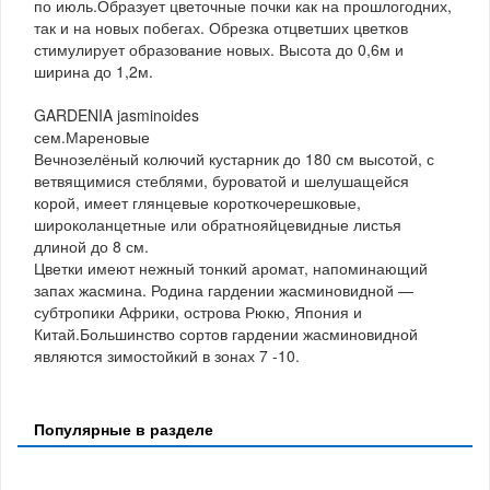
по июль.Образует цветочные почки как на прошлогодних,
так и на новых побегах. Обрезка отцветших цветков
стимулирует образование новых. Высота до 0,6м и
ширина до 1,2м.
GARDENIA jasminoides
сем.Мареновые
Вечнозелёный колючий кустарник до 180 см высотой, с
ветвящимися стеблями, буроватой и шелушащейся
корой, имеет глянцевые короткочерешковые,
широколанцетные или обратнояйцевидные листья
длиной до 8 см.
Цветки имеют нежный тонкий аромат, напоминающий
запах жасмина. Родина гардении жасминовидной —
субтропики Африки, острова Рюкю, Япония и
Китай.Большинство сортов гардении жасминовидной
являются зимостойкий в зонах 7 -10.
Популярные в разделе