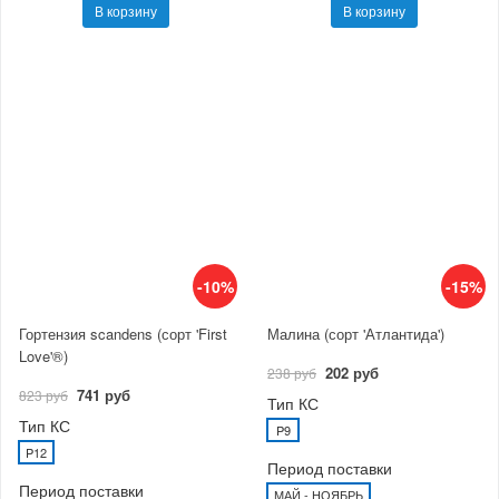
В корзину
В корзину
-10%
-15%
Гортензия scandens (сорт 'First
Малина (сорт 'Атлантида')
Love'®)
202 руб
238 руб
741 руб
823 руб
Тип КС
Тип КС
P9
P12
Период поставки
Период поставки
МАЙ - НОЯБРЬ