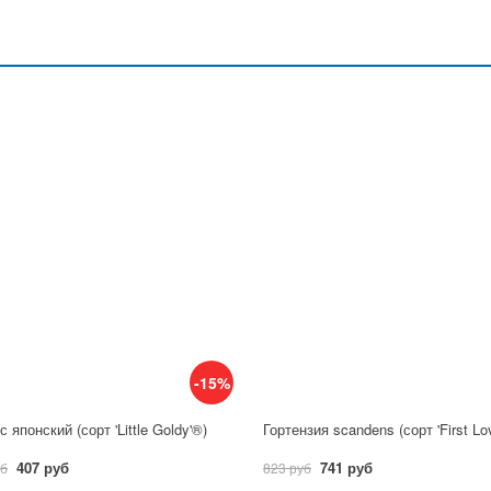
-15%
 японский (сорт 'Little Goldy'®)
Гортензия scandens (сорт 'First Lo
407 руб
741 руб
уб
823 руб