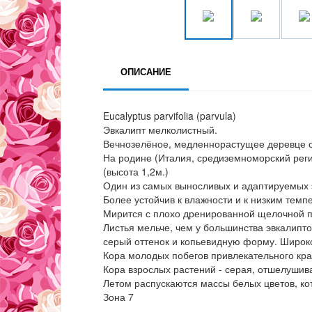
ОПИСАНИЕ
Eucalyptus parvifolia (parvula)
Эвкалипт мелколистный.
Вечнозелёное, медленнорастущее деревце с
На родине (Италия, средиземноморский реги
(высота 1,2м.)
Один из самых выносливых и адаптируемых 
Более устойчив к влажности и к низким темп
Мирится с плохо дренированной щелочной п
Листья мельче, чем у большинства эвкалипт
серый оттенок и копьевидную форму. Широк
Кора молодых побегов привлекательного кра
Кора взрослых растений - серая, отшелуши
Летом распускаются массы белых цветов, ко
Зона 7