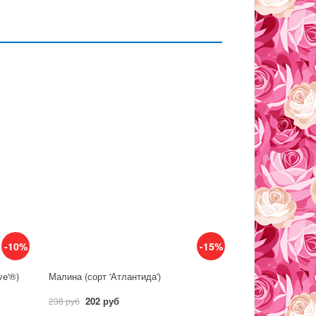
-10%
-15%
ve'®)
Малина (сорт 'Атлантида')
202 руб
238 руб