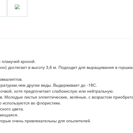
 плакучей кроной.
он) достигает в высоту 3,6 м. Подходит для выращивания в горшка
эвкалиптов.
ературам,чем другие виды. Выдерживает до -18С.
очвой, хотя предпочитает слабокислую или нейтральную.
ов. Молодые листья эллиптические, зелёные, с возрастом приобрет
о используются во флористике.
сного цвета.
вающаяся.
торые очень привлекательны для опылителей.