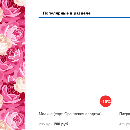
Популярные в разделе
-15%
Малина (сорт 'Оранжевая сладкая')
Пиерис
200 руб
235 руб
479 р