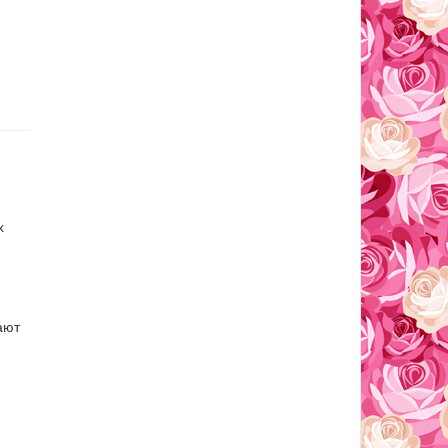
х
ают