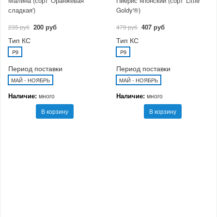
Малина (сорт 'Оранжевая
Пиерис японский (сорт 'Little
сладкая')
Goldy'®)
200 руб
407 руб
235 руб
479 руб
Тип КС
Тип КС
P9
P9
Период поставки
Период поставки
МАЙ - НОЯБРЬ
МАЙ - НОЯБРЬ
Наличие:
Наличие:
много
много
В корзину
В корзину