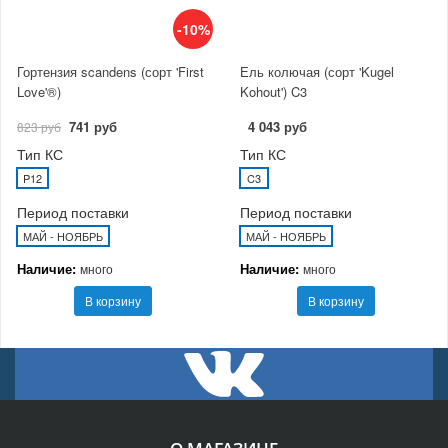
-10%
Гортензия scandens (сорт 'First
Ель колючая (сорт 'Kugel
Love'®)
Kohout') C3
741 руб
4 043 руб
823 руб
Тип КС
Тип КС
P12
C3
Период поставки
Период поставки
МАЙ - НОЯБРЬ
МАЙ - НОЯБРЬ
Наличие:
Наличие:
много
много
В корзину
В корзину