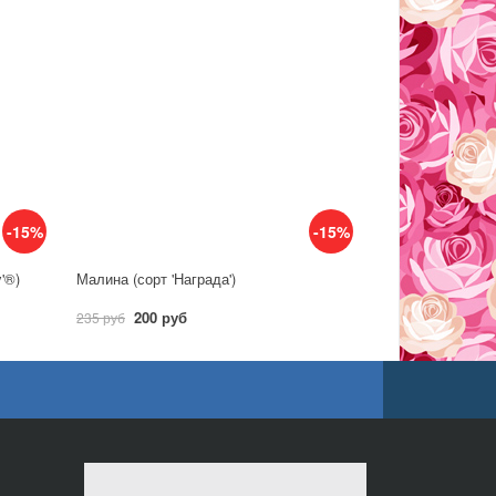
-15%
-15%
y'®)
Малина (сорт 'Награда')
200 руб
235 руб