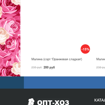
-15%
Малина (сорт 'Оранжевая сладкая')
Малин
200 руб
235 руб
238 р
КАТА