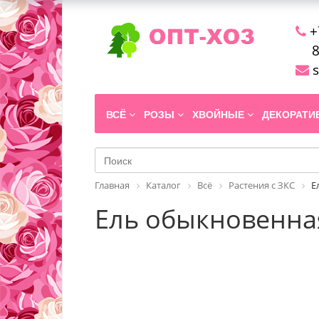
+
8
s
ВСЁ
РОЗЫ
ХВОЙНЫЕ
ДЕКОРАТ
Главная
Каталог
Всё
Растения с ЗКС
Е
Ель обыкновенная 