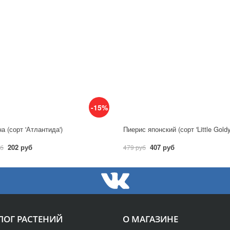
-15%
а (сорт 'Атлантида')
Пиерис японский (сорт 'Little Gold
202 руб
407 руб
уб
479 руб
ЛОГ РАСТЕНИЙ
О МАГАЗИНЕ