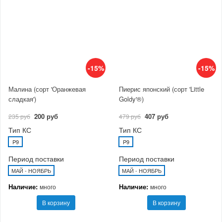
-15%
-15%
Малина (сорт 'Оранжевая
Пиерис японский (сорт 'Little
сладкая')
Goldy'®)
200 руб
407 руб
235 руб
479 руб
Тип КС
Тип КС
P9
P9
Период поставки
Период поставки
МАЙ - НОЯБРЬ
МАЙ - НОЯБРЬ
Наличие:
Наличие:
много
много
В корзину
В корзину