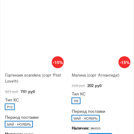
-10%
-15%
Гортензия scandens (сорт 'First
Малина (сорт 'Атлантида')
Love'®)
202 руб
238 руб
741 руб
823 руб
Тип КС
Тип КС
P9
P12
Период поставки
Период поставки
МАЙ - НОЯБРЬ
МАЙ - НОЯБРЬ
Наличие:
много
Наличие:
много