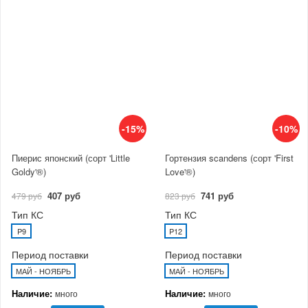
-15%
-10%
Пиерис японский (сорт 'Little
Гортензия scandens (сорт 'First
Goldy'®)
Love'®)
407 руб
741 руб
479 руб
823 руб
Тип КС
Тип КС
P9
P12
Период поставки
Период поставки
МАЙ - НОЯБРЬ
МАЙ - НОЯБРЬ
Наличие:
Наличие:
много
много