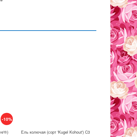
-10%
ve'®)
Ель колючая (сорт 'Kugel Kohout') C3