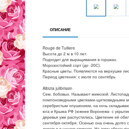
ОПИСАНИЕ
Rouge de Tuiliere
Высота до 2 м в 10 лет.
Подходит для выращивания в горшках.
Морозостойкий сорт (до -20С).
Красные цветы. Появляются на верхушке лис
Период цветения: с июля по сентябрь
Albizia julibrissin
Сем. бобовых. Называют мимозой. Листопадн
помпоновидными цветками-щитковидными мет
серебристым опушением, на ночь складываютс
юга и Крыма РФ (южнее Воронежа- с укрытием
деревья уже распустились. Цветение её оби
сентября-октября. Осенью она очень долго с
деревья в нашем климате. На зиму сбрасыва