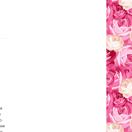
ля
е
о
гие
 в