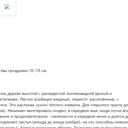
твы гроздьями 10–15 см.
ое дерево высотой с раскидистой зонтиковидной кроной и
елками. Листья альбиции ажурные, перисто- рассечённые, с
я. Это растение сухого тёплого климата. Для открытого грунта д
). Начинает вегетировать поздно, в середине мая, когда почти вс
льное и продолжительное - начинается в середине июня и длится д
охраняет листья (иногда до конца ноября), на что способны немно
ет листья. Хорошо переносит обрезку. Подходит для выращивания