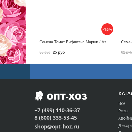
-15%
Семена Томат Бифштекс Марши / Аэлита
25 руб
30 руб
62 руб
КАТА
Всё
+7 (499) 110-36-37
Розы
8 (800) 333-53-45
Хвойн
Декор
shop@opt-hoz.ru