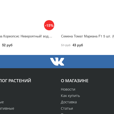
-15%
Семена Кореопсис Невероятный! водоворот / Аэлита
52 руб
43 руб
51 руб
ЛОГ РАСТЕНИЙ
О МАГАЗИНЕ
Новости
Как купить
ые
Доставка
ативные
Статьи