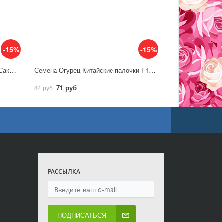
-15%
-15%
Семена Томат Мариана F1 5 шт. (Саката)/ Гавриш
Семена Огурец Китайские палочки F1 10шт / Аэлита
71 руб
84 руб
РАССЫЛКА
ПОДПИСАТЬСЯ