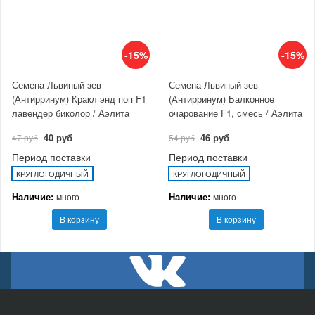
-15%
-15%
Семена Львиный зев
Семена Львиный зев
(Антирринум) Кракл энд поп F1
(Антирринум) Балконное
лавендер биколор / Аэлита
очарование F1, смесь / Аэлита
40 руб
46 руб
47 руб
54 руб
Период поставки
Период поставки
КРУГЛОГОДИЧНЫЙ
КРУГЛОГОДИЧНЫЙ
Наличие:
Наличие:
много
много
В корзину
В корзину