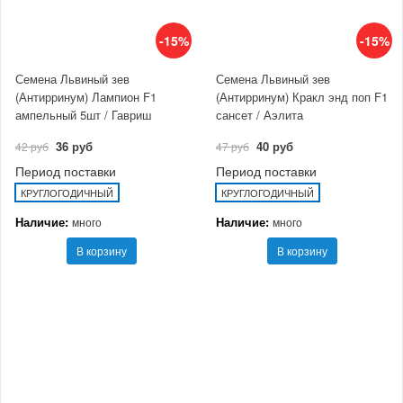
-15%
-15%
Семена Львиный зев
Семена Львиный зев
(Антирринум) Лампион F1
(Антирринум) Кракл энд поп F1
ампельный 5шт / Гавриш
сансет / Аэлита
36 руб
40 руб
42 руб
47 руб
Период поставки
Период поставки
КРУГЛОГОДИЧНЫЙ
КРУГЛОГОДИЧНЫЙ
Наличие:
Наличие:
много
много
В корзину
В корзину