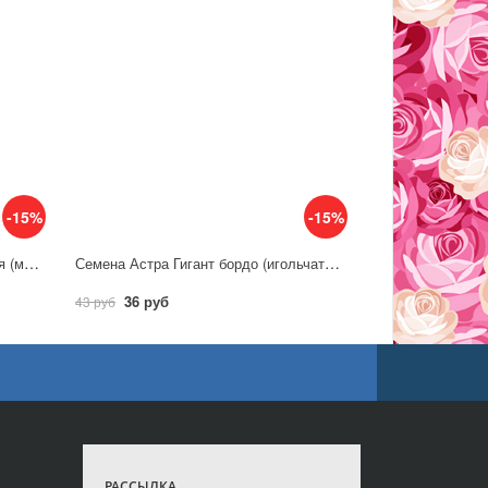
-15%
-15%
Семена Астра Витраж, альпийская (многолетняя)/ Гавриш
Семена Астра Гигант бордо (игольчато-коготковая) / Гавриш
36 руб
43 руб
РАССЫЛКА