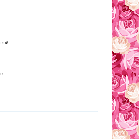
окой
ие