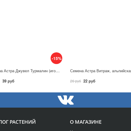
-15%
Семена Астра Джувел Турмалин (игольчато-коготковая) / Гавриш
39 руб
22 руб
26 руб
ЛОГ РАСТЕНИЙ
О МАГАЗИНЕ