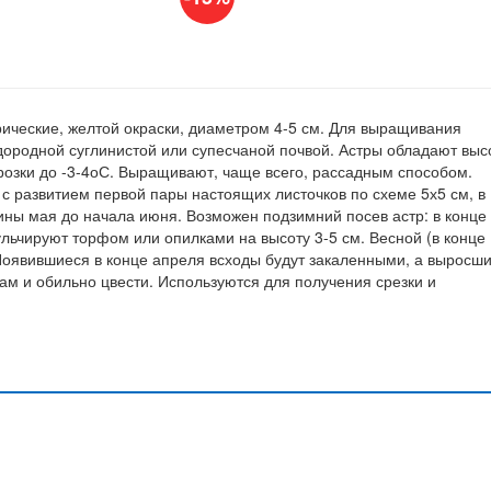
ические, желтой окраски, диаметром 4-5 см. Для выращивания
ородной суглинистой или супесчаной почвой. Астры обладают выс
озки до -3-4оС. Выращивают, чаще всего, рассадным способом.
с развитием первой пары настоящих листочков по схеме 5х5 см, в
ины мая до начала июня. Возможен подзимний посев астр: в конце
ульчируют торфом или опилками на высоту 3-5 см. Весной (в конце
Появившиеся в конце апреля всходы будут закаленными, а выросш
ам и обильно цвести. Используются для получения срезки и