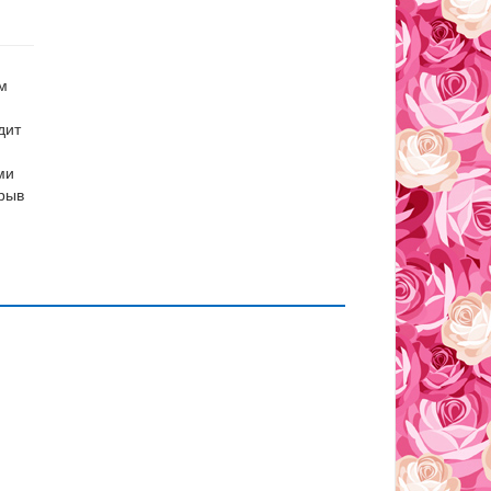
м
дит
ми
рыв