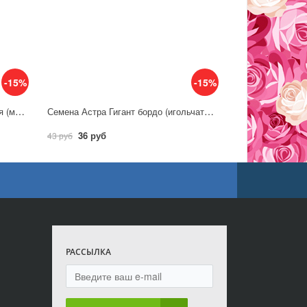
-15%
-15%
Семена Астра Витраж, альпийская (многолетняя)/ Гавриш
Семена Астра Гигант бордо (игольчато-коготковая) / Гавриш
36 руб
43 руб
РАССЫЛКА