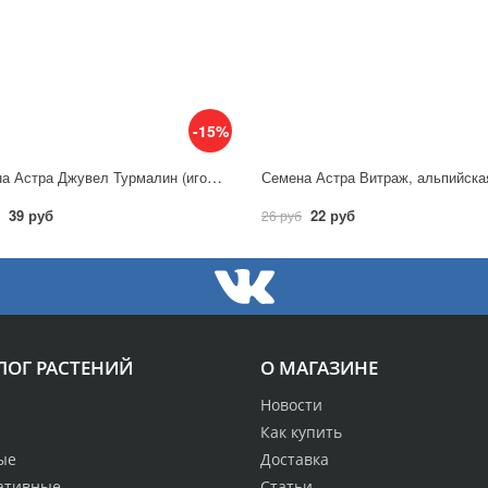
-15%
Семена Астра Джувел Турмалин (игольчато-коготковая) / Гавриш
39 руб
22 руб
26 руб
ЛОГ РАСТЕНИЙ
О МАГАЗИНЕ
Новости
Как купить
ые
Доставка
ативные
Статьи