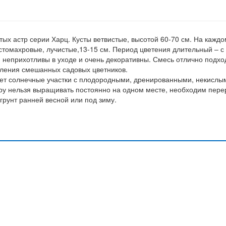
ых астр серии Харц. Кусты ветвистые, высотой 60-70 см. На каждо
стомахровые, лучистые,13-15 см. Период цветения длительный – с
я неприхотливы в уходе и очень декоративны. Смесь отлично подхо
мления смешанных садовых цветников.
тает солнечные участки с плодородными, дренированными, некислы
тру нельзя выращивать постоянно на одном месте, необходим пере
 грунт ранней весной или под зиму.