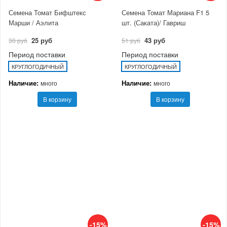
Семена Томат Бифштекс
Семена Томат Мариана F1 5
Марши / Аэлита
шт. (Саката)/ Гавриш
25 руб
43 руб
30 руб
51 руб
Период поставки
Период поставки
КРУГЛОГОДИЧНЫЙ
КРУГЛОГОДИЧНЫЙ
Наличие:
Наличие:
много
много
В корзину
В корзину
-15%
-15%