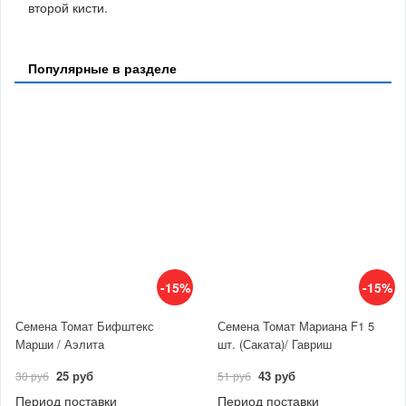
второй кисти.
Популярные в разделе
-15%
-15%
Семена Томат Бифштекс
Семена Томат Мариана F1 5
Марши / Аэлита
шт. (Саката)/ Гавриш
25 руб
43 руб
30 руб
51 руб
Период поставки
Период поставки