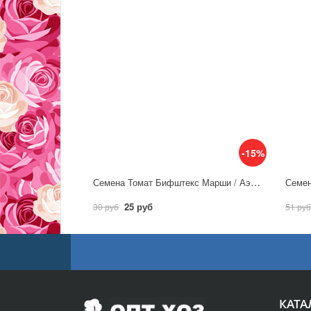
-15%
Семена Томат Бифштекс Марши / Аэлита
25 руб
30 руб
51 руб
КАТА