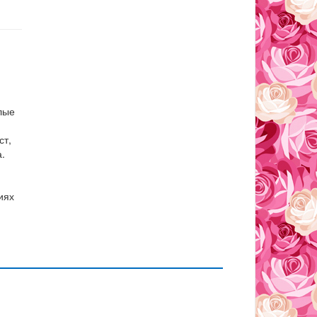
лые
ст,
.
иях