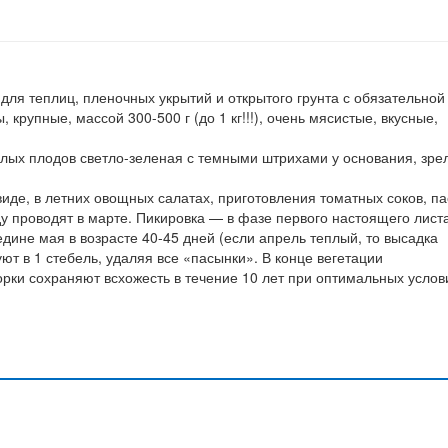
для теплиц, пленочных укрытий и открытого грунта с обязательной
крупные, массой 300-500 г (до 1 кг!!!), очень мясистые, вкусные,
релых плодов светло-зеленая с темными штрихами у основания, зре
де, в летних овощных салатах, приготовления томатных соков, па
ду проводят в марте. Пикировка — в фазе первого настоящего листа
дине мая в возрасте 40-45 дней (если апрель теплый, то высадка
т в 1 стебель, удаляя все «пасынки». В конце вегетации
рки сохраняют всхожесть в течение 10 лет при оптимальных услов