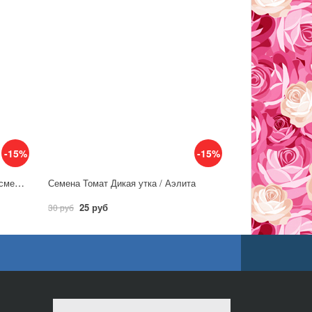
-15%
-15%
Семена Томат Любимые гиганты, смесь / Аэлита
Семена Томат Дикая утка / Аэлита
25 руб
30 руб