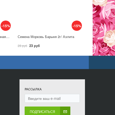
-15%
-15%
Семена Морковь Лонге роте (длинная тупая без сердц.)/ Аэлита
Семена Морковь Барыня 2г/ Аэлита
23 руб
28 руб
РАССЫЛКА
ПОДПИСАТЬСЯ