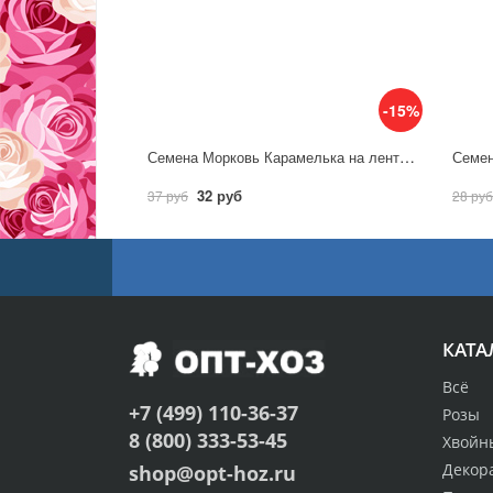
-15%
Семена Морковь Карамелька на ленте 8м / Аэлита
32 руб
37 руб
28 руб
КАТА
Всё
+7 (499) 110-36-37
Розы
8 (800) 333-53-45
Хвойн
Декор
shop@opt-hoz.ru