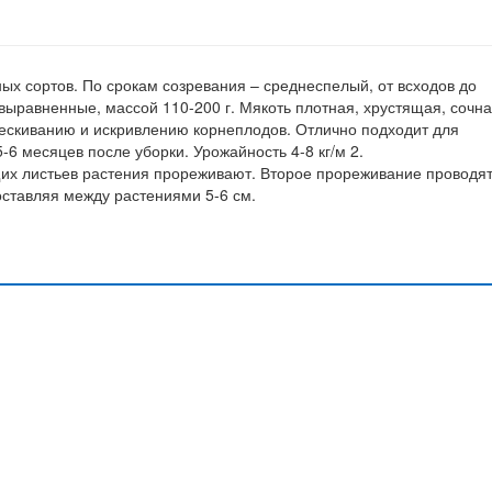
х сортов. По срокам созревания – среднеспелый, от всходов до
выравненные, массой 110-200 г. Мякоть плотная, хрустящая, сочна
трескиванию и искривлению корнеплодов. Отлично подходит для
6 месяцев после уборки. Урожайность 4-8 кг/м 2.
щих листьев растения прореживают. Второе прореживание проводят
оставляя между растениями 5-6 см.