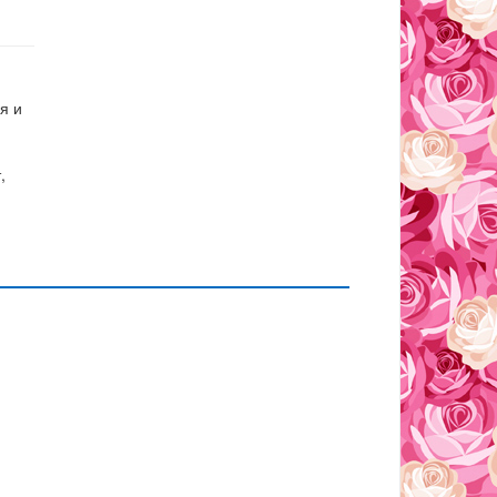
я и
,