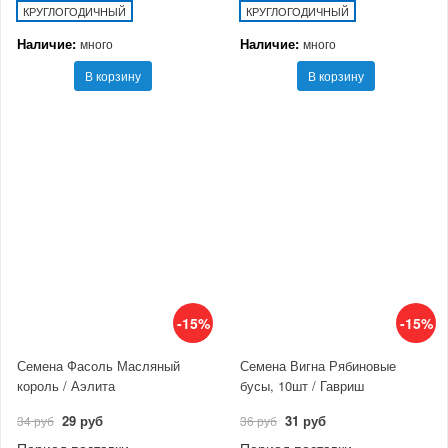
КРУГЛОГОДИЧНЫЙ
КРУГЛОГОДИЧНЫЙ
Наличие:
Наличие:
много
много
В корзину
В корзину
-15%
-15%
Семена Фасоль Масляный
Семена Вигна Рябиновые
король / Аэлита
бусы, 10шт / Гавриш
29 руб
31 руб
34 руб
36 руб
Период поставки
Период поставки