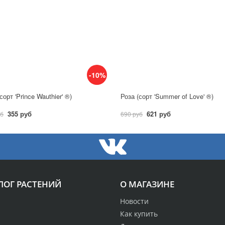
-10%
сорт 'Prince Wauthier' ®)
Роза (сорт 'Summer of Love' ®)
355 руб
621 руб
уб
690 руб
ЛОГ РАСТЕНИЙ
О МАГАЗИНЕ
Новости
Как купить