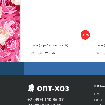
-10%
Роза (сорт 'Lemon Fizz' ®)
Роза (
621 руб
690 руб
395 р
КАТА
Всё
+7 (499) 110-36-37
Розы