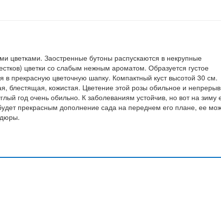
ми цветками. Заостренные бутоны распускаются в некрупные
пестков) цветки со слабым нежным ароматом. Образуется густое
ся в прекрасную цветочную шапку. Компактный куст высотой 30 см.
ная, блестящая, кожистая. Цветение этой розы обильное и непреры
углый год очень обильно. К заболеваниям устойчив, но вот на зиму 
будет прекрасным дополнение сада на переднем его плане, ее мо
рдюры.