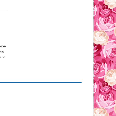
вное
его
жно