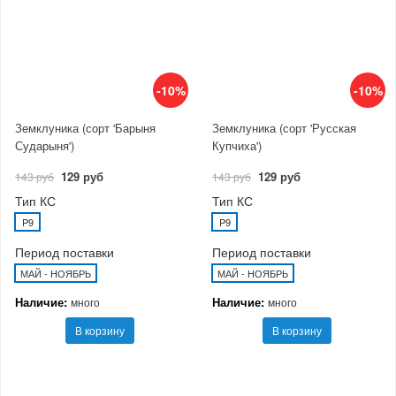
-10%
-10%
Земклуника (сорт 'Барыня
Земклуника (сорт 'Русская
Сударыня')
Купчиха')
129 руб
129 руб
143 руб
143 руб
Тип КС
Тип КС
P9
P9
Период поставки
Период поставки
МАЙ - НОЯБРЬ
МАЙ - НОЯБРЬ
Наличие:
Наличие:
много
много
В корзину
В корзину