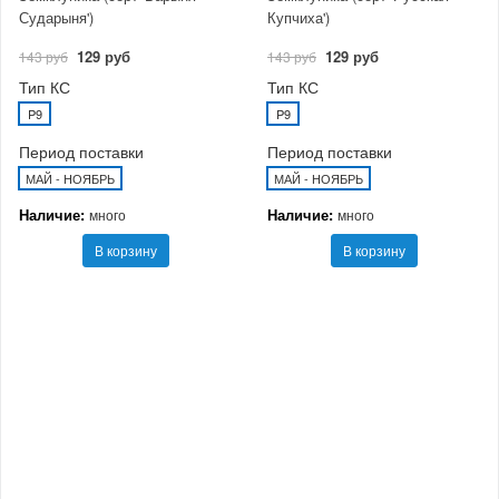
Сударыня')
Купчиха')
129 руб
129 руб
143 руб
143 руб
Тип КС
Тип КС
P9
P9
Период поставки
Период поставки
МАЙ - НОЯБРЬ
МАЙ - НОЯБРЬ
Наличие:
Наличие:
много
много
В корзину
В корзину