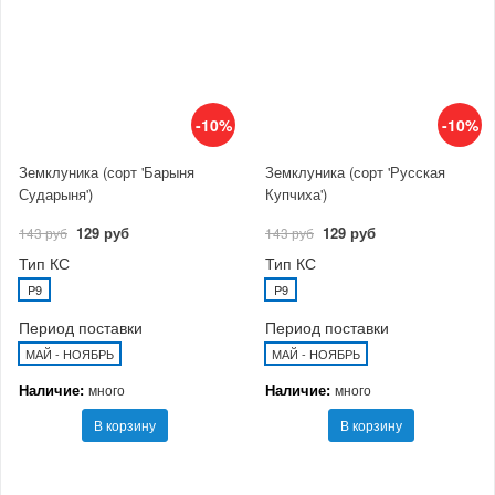
-10%
-10%
Земклуника (сорт 'Барыня
Земклуника (сорт 'Русская
Сударыня')
Купчиха')
129 руб
129 руб
143 руб
143 руб
Тип КС
Тип КС
P9
P9
Период поставки
Период поставки
МАЙ - НОЯБРЬ
МАЙ - НОЯБРЬ
Наличие:
Наличие:
много
много
В корзину
В корзину