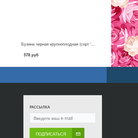
Бузина черная крупноплодная (сорт 'Haidegg 17')
578 руб
РАССЫЛКА
ПОДПИСАТЬСЯ