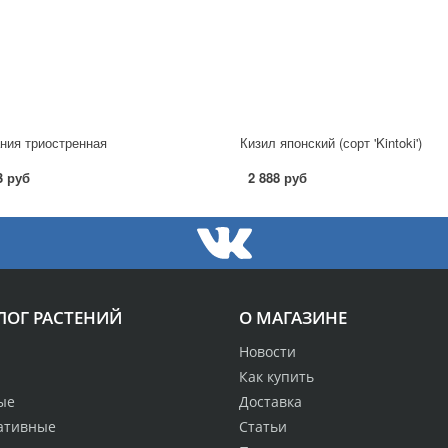
ния триостренная
Кизил японский (сорт 'Kintoki')
3 руб
2 888 руб
ЛОГ РАСТЕНИЙ
О МАГАЗИНЕ
Новости
Как купить
ые
Доставка
ативные
Статьи