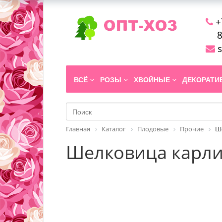
+
8
s
ВСЁ
РОЗЫ
ХВОЙНЫЕ
ДЕКОРАТ
Главная
Каталог
Плодовые
Прочие
Ше
Шелковица карлико