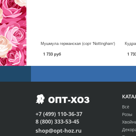
Мушмула германская (сорт 'Nottingham')
Кудра
1 733 руб
1 73
КАТА
Всё
+7 (499) 110-36-37
Розы
8 (800) 333-53-45
Хвойн
Декор
shop@opt-hoz.ru