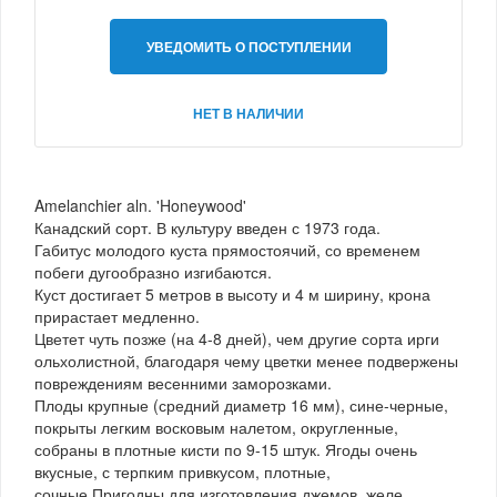
УВЕДОМИТЬ О ПОСТУПЛЕНИИ
НЕТ В НАЛИЧИИ
Amelanchier aln. 'Honeywood'
Канадский сорт. В культуру введен с 1973 года.
Габитус молодого куста прямостоячий, со временем
побеги дугообразно изгибаются.
Куст достигает 5 метров в высоту и 4 м ширину, крона
прирастает медленно.
Цветет чуть позже (на 4-8 дней), чем другие сорта ирги
ольхолистной, благодаря чему цветки менее подвержены
повреждениям весенними заморозками.
Плоды крупные (средний диаметр 16 мм), сине-черные,
покрыты легким восковым налетом, округленные,
собраны в плотные кисти по 9-15 штук. Ягоды очень
вкусные, с терпким привкусом, плотные,
сочные.Пригодны для изготовления джемов, желе,