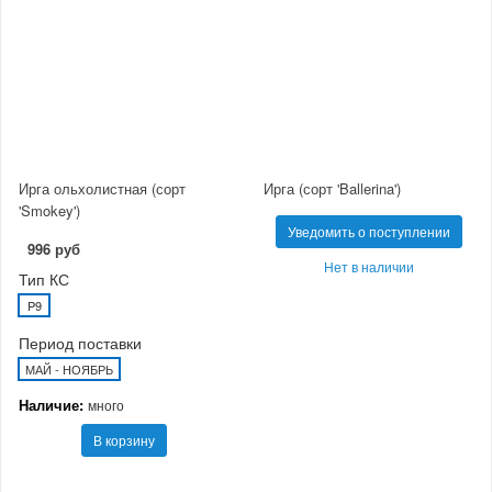
Ирга ольхолистная (сорт
Ирга (сорт 'Ballerina')
'Smokey')
Уведомить о поступлении
996 руб
Нет в наличии
Тип КС
P9
Период поставки
МАЙ - НОЯБРЬ
Наличие:
много
В корзину