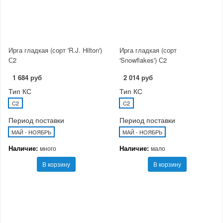
Ирга гладкая (сорт 'R.J. Hilton')
Ирга гладкая (сорт
С2
'Snowflakes') С2
1 684 руб
2 014 руб
Тип КС
Тип КС
C2
C2
Период поставки
Период поставки
МАЙ - НОЯБРЬ
МАЙ - НОЯБРЬ
Наличие:
Наличие:
много
мало
В корзину
В корзину