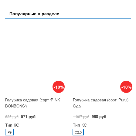
Популярные в разделе
-10%
-10%
Голубика садовая (сорт 'PINK
Голубика садовая (сорт 'Puru')
BONBONS')
C2.5
571 руб
960 руб
635 руб
1 067 руб
Тип КС
Тип КС
P9
C2,5