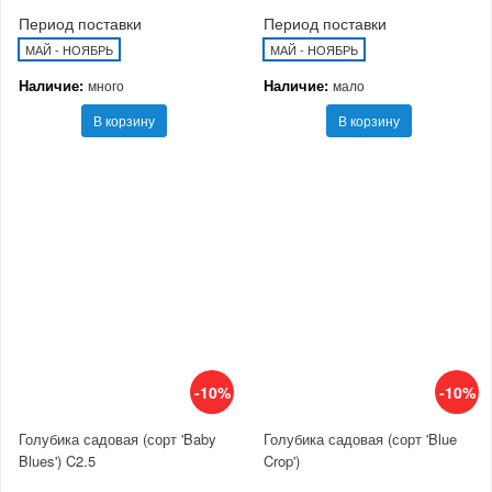
Период поставки
Период поставки
МАЙ - НОЯБРЬ
МАЙ - НОЯБРЬ
Наличие:
Наличие:
много
мало
В корзину
В корзину
-10%
-10%
Голубика садовая (сорт 'Baby
Голубика садовая (сорт 'Blue
Blues') C2.5
Crop')