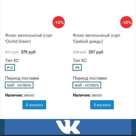
-10%
-10%
Флокс метельчатый (сорт
Флокс метельчатый (сорт
'Orchid Green')
'Грибной дождь')
379 руб
257 руб
421 руб
286 руб
Тип КС
Тип КС
P12
P9
Период поставки
Период поставки
МАЙ - НОЯБРЬ
МАЙ - НОЯБРЬ
Наличие:
Наличие:
много
много
В корзину
В корзину