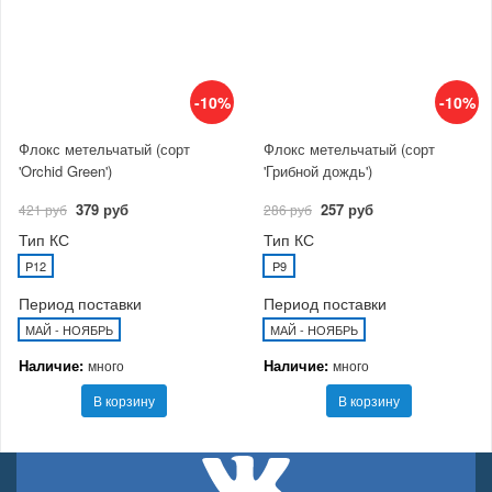
-10%
-10%
Флокс метельчатый (сорт
Флокс метельчатый (сорт
'Orchid Green')
'Грибной дождь')
379 руб
257 руб
421 руб
286 руб
Тип КС
Тип КС
P12
P9
Период поставки
Период поставки
МАЙ - НОЯБРЬ
МАЙ - НОЯБРЬ
Наличие:
Наличие:
много
много
В корзину
В корзину