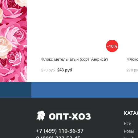
-10%
Флокс метельчатый (сорт 'Анфиса')
Флокс
243 руб
270 руб
270 р
КАТА
Всё
+7 (499) 110-36-37
Розы