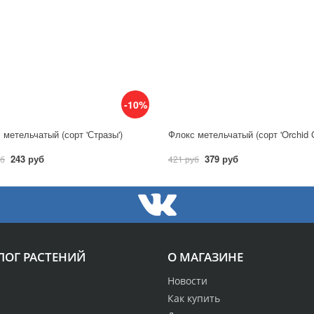
-10%
 метельчатый (сорт 'Стразы')
Флокс метельчатый (сорт 'Orchid G
243 руб
379 руб
уб
421 руб
ЛОГ РАСТЕНИЙ
О МАГАЗИНЕ
Новости
Как купить