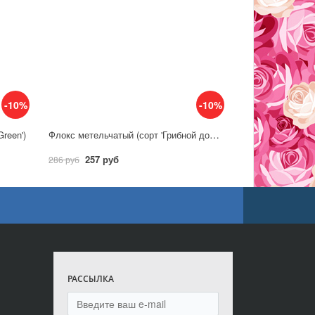
-10%
-10%
Флокс метельчатый (сорт 'Грибной дождь')
reen')
257 руб
286 руб
РАССЫЛКА