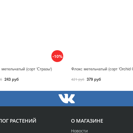
-10%
 метельчатый (сорт 'Стразы')
Флокс метельчатый (сорт 'Orchid G
243 руб
379 руб
уб
421 руб
ЛОГ РАСТЕНИЙ
О МАГАЗИНЕ
Новости