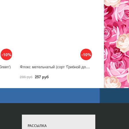
-10%
-10%
Флокс метельчатый (сорт 'Грибной дождь')
reen')
257 руб
286 руб
РАССЫЛКА