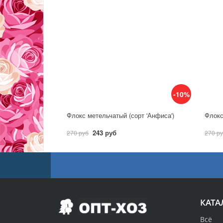
-10%
Флокс метельчатый (сорт 'Анфиса')
Флокс
243 руб
270 руб
270 р
КАТА
Всё