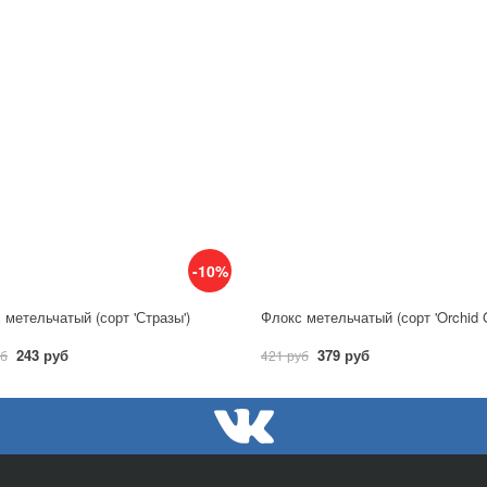
-10%
 метельчатый (сорт 'Стразы')
Флокс метельчатый (сорт 'Orchid G
243 руб
379 руб
уб
421 руб