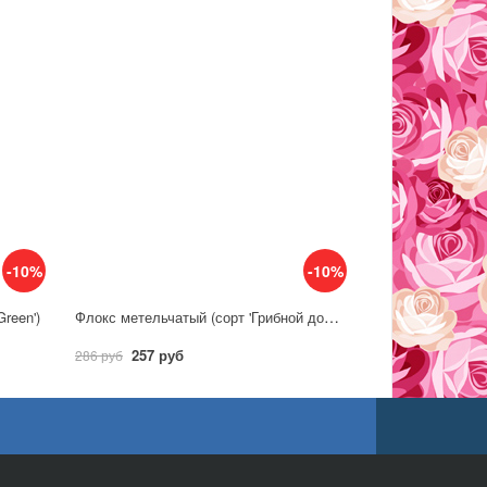
-10%
-10%
Флокс метельчатый (сорт 'Грибной дождь')
reen')
257 руб
286 руб