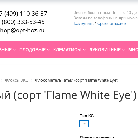
Звонок бесплатный Пн-Пт с 10 до 
7 (499) 110-36-37
Заказы по телефону не принимаю
 (800) 333-53-45
Как купить
/
Сроки отправок
hop@opt-hoz.ru
ИВНЫЕ
ПЛОДОВЫЕ
КЛЕМАТИСЫ
ЛУКОВИЧНЫЕ
МНО
Флоксы ЗКС
Флокс метельчатый (сорт 'Flame White Eye')
 (сорт 'Flame White Eye')
Тип КС
P9
Период поставки