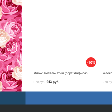
-10%
Флокс метельчатый (сорт 'Анфиса')
Флокс
243 руб
270 руб
270 р